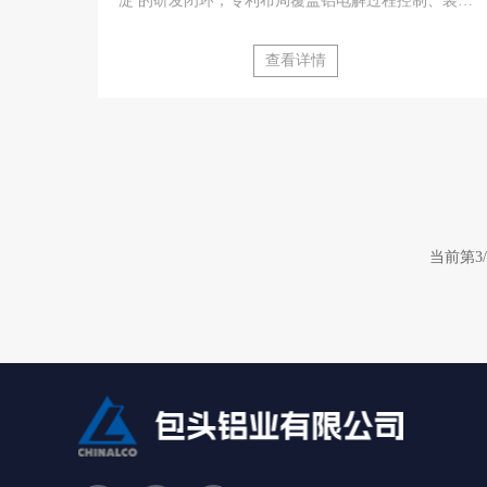
淀 的研发闭环，专利布局覆盖铝电解过程控制、装备
节能与材料合金化等关键环节，有效专利100余项，
并在电解槽稳定性预判、侧壁间歇式散热等方向形成
查看详情
核心专利群，支撑其绿色低碳与高端铝合金产品的持
续迭代。
当前第3/