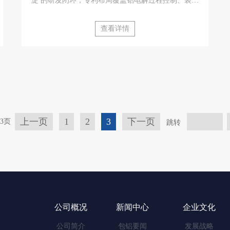
淀 的研发闭环，专利布局覆盖铝电解过程控制、装备
节能与材料合金化等关键环节，有效专利100余项，
并在电解槽稳定性预判、侧壁间歇式散热等方向形成
查看详情
核心专利群，支撑其绿色低碳与高端铝合金产品的持
续迭代。
上一页
1
2
3
下一页
3页
跳转
公司概况
新闻中心
企业文化
公司简介
包铝要闻
发展战略