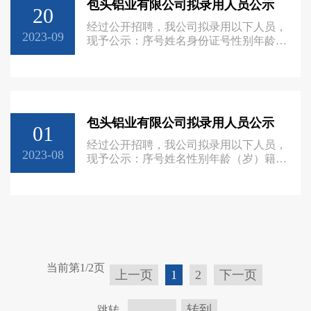
包头铝业有限公司拟录用人员公示
包头铁道职业技术学院3王尉健
20
150426200208213211男21大专2023年7月
经过公开招聘，我公司拟录用以下人员，
包头轻工职业技术学院4於志强152
2023-09
现予公示：序号姓名身份证号性别年龄学
历毕业时间毕业院校1刘岳明
150202199808263012男25大学2021年6月
西安工业大学北方信息工程学院2孙宏鑫
150203200202044212男21大专2023年7月
信阳航空职业学院3王一帆
包头铝业有限公司拟录用人员公示
610323200001245917男23大学2022年5月
01
辽宁传媒学院4安翔宇
经过公开招聘，我公司拟录用以下人员，
150204199910251838男24
2023-08
现予公示：序号姓名性别年龄（岁）籍贯
政治面貌学习经历情况备注学校专业学历
1邢梓昂男23内蒙古乌兰察布共青团员内
蒙古工业大学机械电子工程大学本科机械
电气类2赵春鑫男28山西朔州共青团员中
北大学中北大学控制工程电气工程及其自
动化硕士研究生大学本科机械电气类公示
时间：从2023年8月1日至2023年8月7日。
当前第1/2页
咨询电话：0472-6936421。
上一页
1
2
下一页
转到
跳转