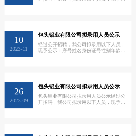
示：序号姓名身份证号性别年龄学历考核
成绩录用结果1赵美军
150221198907151336男34普通高中合格拟
录用2杨胜鹏150221198911101016男33初
中合格拟录用3郝东东
包头铝业有限公司拟录用人员公示
150207198309202378男39初中合格拟录用
10
4侯艳东152631198410036910男38初中合
经过公开招聘，我公司拟录用以下人员，
格拟录用5赵旭东152630
2023-11
现予公示：序号姓名身份证号性别年龄学
历毕业时间毕业院校1周文杰
150207200210262610男21大专2023年7月
包头铁道职业技术学院2王寅杰
150207200002115317男23大专2023年7月
鄂尔多斯生态环境职业学院3王乐
包头铝业有限公司拟录用人员公示
150221200002054152男23大专2022年7月
26
呼和浩特职业学院4赵建勋
包头铝业有限公司拟录用人员公示经过公
150207199711091033男2
2023-09
开招聘，我公司拟录用以下人员，现予公
示：序号姓名身份证号性别年龄学历毕业
时间毕业院校1魏嘉良
620121200105231913男22大专2022年6月
福州墨尔本理工职业学院2吕官印
152825200110013614男21大专2023年7月