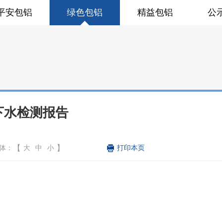
平安包铝
绿色包铝
精益包铝
公
下水检测报告
【
】
体：
大
中
小