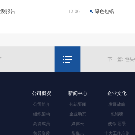
检测报告
12-06
绿色包铝
了
下一篇: 包
公司概况
新闻中心
企业文化
公司简介
包铝要闻
发展战略
组织架构
企业动态
包铝魂
高管成员
媒体云
使命 愿景
荣誉资质
影像志
十大工作准则