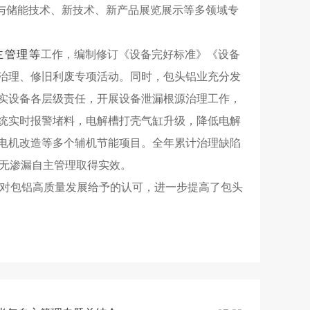
与储能技术、新技术、新产品展览展示等多领域专
主管理等
工作，编制修订《设备完好标准》《设备
治理、修旧利废专项活动。同时，包头铝业充分发
实设备各层级责任，开展设备泄漏根源治理工作，
系统实时报警堵料，电解槽打壳气缸升级，降低电解
电机改造等多个辅机节能项目。
全年累计治理缺陷
结，无渗漏自主管理取得实效。
对包铝高质量发展给予的认可，进一步提高了包头