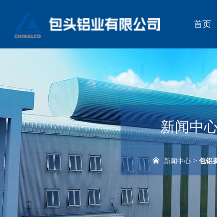
首页
新闻中
>
新闻中心
包铝