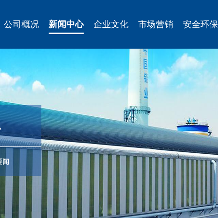
公司概况
新闻中心
企业文化
市场营销
安全环保
心
要闻