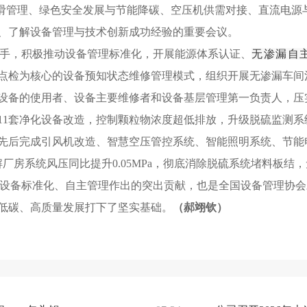
润滑管理、绿色安全发展与节能降碳、空压机供需对接、直流电源
、了解设备管理与技术创新成功经验的重要会议。
手，积极推动设备管理标准化，开展能源体系认证、
无渗漏自
点检为核心的设备预知状态维修管理模式，组织开展无渗漏车间
设备的使用者、设备主要维修者和设备基层管理第一负责人，压
11套净化设备改造，控制颗粒物浓度超低排放，升级脱硫监测
先后完成引风机改造、智慧空压管控系统、智能照明系统、节能
电解厂房系统风压同比提升0.05MPa，彻底消除脱硫系统堵料板
设备标准化、自主管理作出的突出贡献，也是全国设备管理协会
低碳、高质量发展打下了坚实基础。
（郝翊钦）