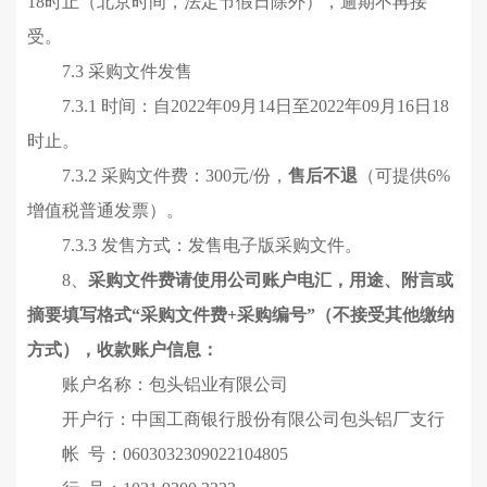
18时止
（北京时间，法定节假日除外），逾期不再接
受。
7.3 采购文件发售
7.3.1 时间：
自2022年09月14日至2022年09月16日18
时
止。
7.3.2 采购文件费：300元/份，
售后不退
（可提供6%
增值税普通发票）
。
7.3.3 发售方式：发售电子版采购文件
。
8、
采购文件费
请
使用公司账户
电汇
，用途、附言或
摘要填写格式“采购文件费+采购编号”
（
不接受其他缴纳
方式
）
，收款账户信息：
账户名称：包头铝业有限公司
开户行：中国工商银行股份有限公司包头铝厂支行
帐 号：
0603
0323
0902
2104
805