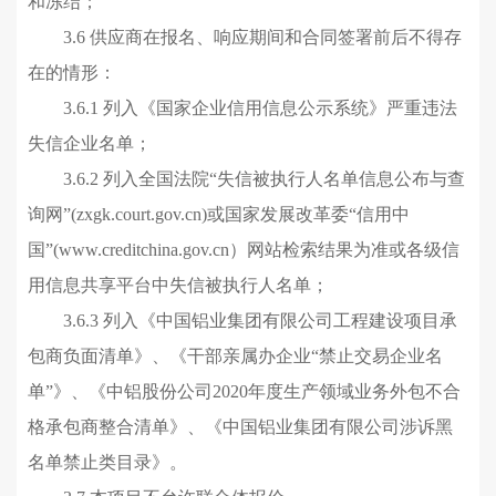
和冻结；
3.6 供应商
在报名
、响应
期间和
合同签署前后不得存
在的情形
：
3.6.1
列入
《国家
企业信用信息公示系统
》
严重违法
失信企业名单；
3.6.2
列入全国法院“失信被执行人名单信息公布与查
询网”(zxgk.court.gov.cn)或国家发展改革委“信用中
国”(www.creditchina.gov.cn）网站检索结果为准或各级信
用信息共享平台中失信
被
执行人名单；
3.6.3
列入
《中国铝业集团有限公司工程建设项目承
包商负面清单》、《干部亲属办企业“禁止交易企业名
单”》、《中铝股份公司2020年度生产领域业务外包不合
格承包商整合清单》、
《中国铝业集团有限公司涉诉黑
名单禁止类目录》
。