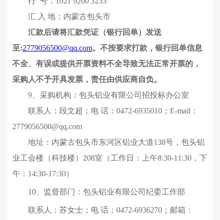
行 号：1021 9200 3233
汇 入 地：内蒙古包头市
汇款后请将汇款凭证
（银行回单）
发送
至:
2779056500@qq.com
。
不按要求打款，银行回单信息
不全、有误或
提供开票资料
不全导致无法正常开票的
，
采购人
不予开具发票，责任由
供应商
自负
。
9
、采购机构：包头铝业有限公司
招投标办公室
联系人：
段文超；
电 话：0472-693
5010；
E-mail：
2779056500
@qq.com
地
址：
内蒙古包头市东河区铝业大道138号，
包头铝
业
工会楼（科技楼）20
8
室
（工作日：上午8:30-11:30，下
午：14:30-17:30）
10、
监督部门：
包头铝业有限公司
纪委工作部
联系人：
苏女士；
电 话：0472-693627
0；
邮箱：