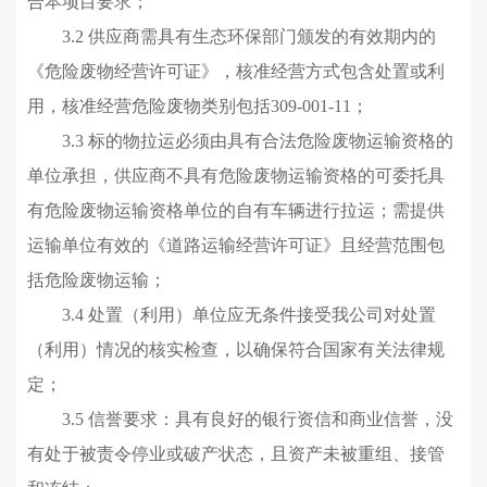
合本项目要求；
3.2
供
应商
需
具有生态环保部门颁发的有效期内的
《危险废物经营许可证》，
核准经营方式包含处置或利
用
，核准经营危险废物类别包括309-001-11；
3.3
标的物
拉运必须由
具有合法
危险废物
运输资格的
单位承担，供应商不具有危险废物运输
资格
的可委托具
有危险废物运输
资格
单位的自有车辆进行拉运
；需提供
运输单位有效的《道路运输经营许可证》且经营范围包
括
危险废物运输
；
3.4 处置（利用）单位应无条件接受我公司对处置
（利用）情况的核实检查，以确保符合国家有关法律规
定
；
3.5 信誉要求：
具有良好的银行资信和商业信誉，没
有处于被责令停业或破产状态，且资产未被重组、接管