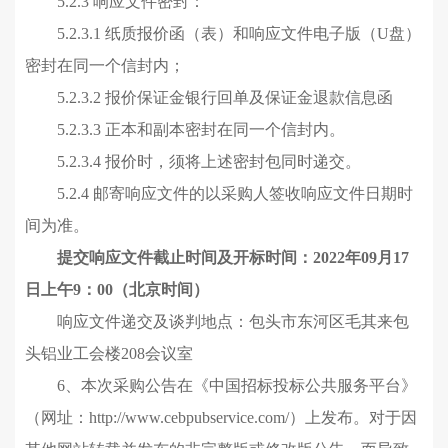
5.2.3 响应文件密封：
5.2.3.1 纸质报价函（表）和响应文件电子版（U盘）
密封在同一个信封内；
5.2.3.2 报价
保证金
银行回单及保证金退款信息函
5.2.3.3 正本和副本密封在同一个信封内。
5.2.3.4 报价时，须将上述密封包同时递交。
5.2.4 邮寄响应文件的以采购人签收响应文件日期时
间为准。
提交响应文件截止
时间
及开标时间：2022
年
09
月
17
日
上
午9：00（北京时间）
响应文件递交及谈判地点：包头市东河区毛其来包
头铝业工会楼208会议室
6、
本次
采购
公告在
《中国招标投标公共服务平台》
（网址：http://www.cebpubservice.com/）
上发布。
对于因