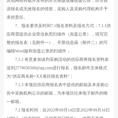
其他网站转载并发布的非完整版或修改版公告，而导致
误报名或无效报名的情形，采购人及采购代理机构不予
承担责任。
7、报名要求及时间
7.1
报名资料及报名方式
：
7.1.1供
应商需提供企业营业执照扫描件（加盖公章），填写完
整的报名表（见附件一）、开票信息函（附件
二
）
的
可
编辑Word版
和
加盖公章
的
扫描件
；
7.1.2
有意参加谈判采购活动的
供应商
将
报名资料发
送到2779056500@qq.com
进行报名
，报名邮件
主体格式
为
“供应商名称+XX项目
报名资料
”；
7.1.3
本项目
供应商报名表中提供的邮箱及本采购公
告中采购机构公示的邮箱，为本项目往来电子邮件的唯
一邮箱。
7.2 报名时间：
自2022年09月14日至2022年09月16日