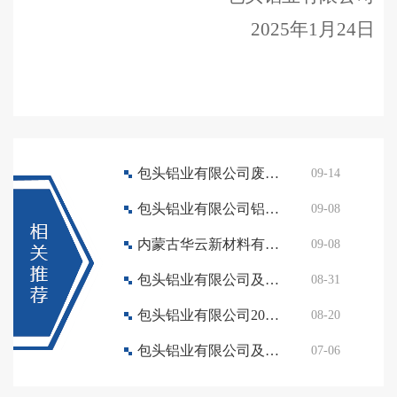
2025年1月24日
包头铝业有限公司废焦粉拉运及处置（利用）公告
09-14
包头铝业有限公司铝一所GIS站耐压试验项目
09-08
内蒙古华云新材料有限公司动力厂铝五所220kv断路器维修
09-08
包头铝业有限公司及内蒙古华云新材料有限公司2022年废铁渣处置（利用）竞价销售公告
08-31
包头铝业有限公司2022年8月部分水法电解质竞价销售公告
08-20
包头铝业有限公司及内蒙古华云新材料有限公司2022年7月磷铁浇铸废料 处置（利用）竞价销售公告
07-06