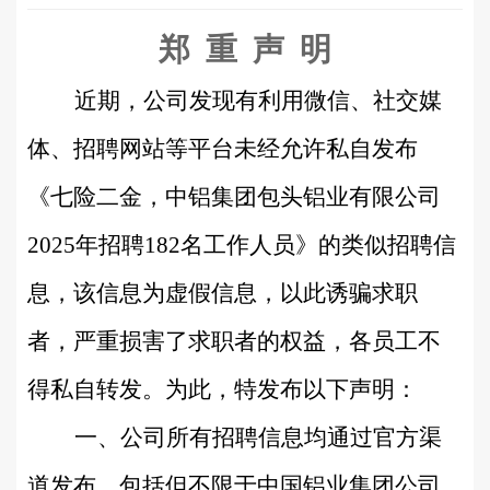
郑
重
声
明
近期，公司发现有利用微信、社交媒
体、招聘网站等平台未经允许私自发布
《七险二金，中铝集团包头铝业有限公司
2025年招聘182名工作人员》的类似招聘信
息，该信息为虚假信息，以此诱骗求职
者，严重损害了求职者的权益，各员工不
得私自转发。为此，特发布以下声明：
一、公司所有招聘信息均通过官方渠
道发布，包括但不限于中国铝业集团公司