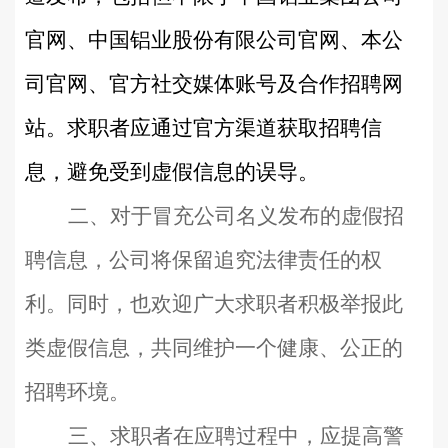
官网、中国铝业股份有限公司官网、本公
司官网、官方社交媒体账号及合作招聘网
站。求职者应通过官方渠道获取招聘信
息，避免受到虚假信息的误导。
二、对于冒充
公司
名义发布的虚假招
聘信息，
公司
将保留追究法律责任的权
利。同时，也欢迎广大求职者积极举报此
类虚假信息，共同维护一个健康、公正的
招聘环境。
三、求职者在应聘过程中，应提高警