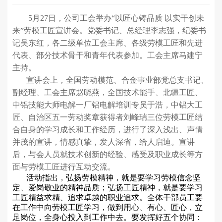
5月27日，公司工会举办“以匠心铸品质 以实干创未
来”劳模工匠宣讲会。党委书记、总经理李志强，纪委书
记吴东红，各二级单位工会主席、各级劳模工匠和先进
代表、部分技术骨干和青年代表参加。工会主席马建宁
主持。
宣讲会上，全国劳动模范、合金事业部党总支书记、
副经理、工会主席赵晓燕，全国技术能手、北疆工匠、
中铝技能大师电解一厂铝电解培训专员于浩，中铝大工
匠、自治区五一劳动奖章获得者刘峰瑞三位劳模工匠结
合自身的学习成长和工作经历，进行了深入浅出、声情
并茂的宣讲，情感真挚，发人深省，给人启迪。宣讲
后，与会人员就技术创新的经验、感受及职业成长等方
面与劳模工匠进行互动交流。
活动指出，弘扬劳模精神，就是要学习劳模信念坚
定、爱岗敬业的精神品质；弘扬工匠精神，就是要学习
工匠精益求精、追求卓越的职业追求。全体干部员工要
在工作中向劳模工匠学习，做到用心、有心、匠心，立
足岗位，全身心投入到工作中去。要发挥好五个协同：