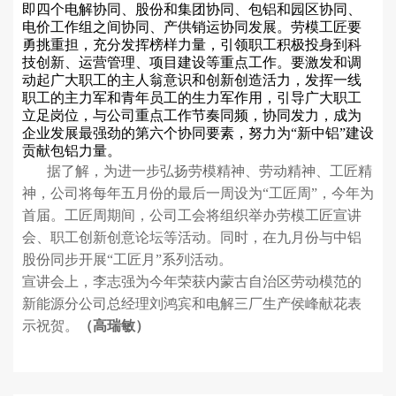
即四个电解协同、股份和集团协同、包铝和园区协同、
电价工作组之间协同、产供销运协同发展。劳模工匠要
勇挑重担，充分发挥榜样力量，引领职工积极投身到科
技创新、运营管理、项目建设等重点工作。要激发和调
动起广大职工的主人翁意识和创新创造活力，发挥一线
职工的主力军和青年员工的生力军作用，引导广大职工
立足岗位，与公司重点工作节奏同频，协同发力，成为
企业发展最强劲的第六个协同要素，努力为“新中铝”建设
贡献包铝力量。
据了解，为进一步弘扬劳模精神、劳动精神、工匠精
神，公司将每年五月份的最后一周设为“工匠周”，今年为
首届。工匠周期间，公司工会将组织举办劳模工匠宣讲
会、职工创新创意论坛等活动。同时，在九月份与中铝
股份同步开展“工匠月”系列活动。
宣讲会上，李志强为今年荣获内蒙古自治区劳动模范的
新能源分公司总经理刘鸿宾和电解三厂生产侯峰献花表
示祝贺。
（高瑞敏）