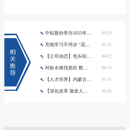
中铝股份举办2025年电解铝技能人才培训班
09-23
充电学习不停步 “花式”培训促提
05-25
【公司动态】包头铝业举办党委理论学习中心组（扩大）学习暨青年精神素养提升宣讲活动
04-22
对标永锋找差距 数智赋能抓落实 周末大讲堂聚焦数字化转型
04-13
【人才培养】内蒙古科技大学副校长陈明到包铝交流座谈
07-11
【深化改革 激发人才活力】包铝2024年新晋基层管理人员培训班第二期圆满结业
05-26