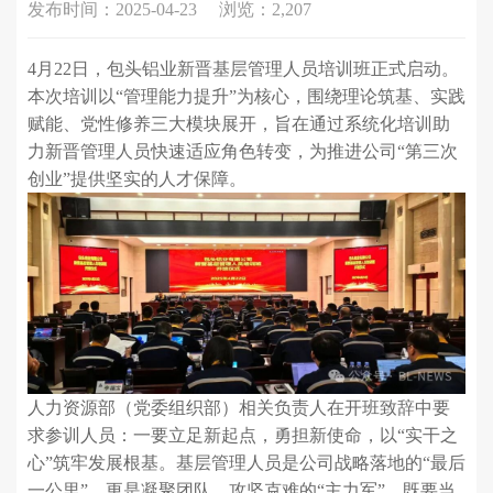
发布时间：2025-04-23
浏览：2,207
4月22日，包头铝业新晋基层管理人员培训班正式启动。
本次培训以“管理能力提升”为核心，围绕理论筑基、实践
赋能、党性修养三大模块展开，旨在通过系统化培训助
力新晋管理人员快速适应角色转变，为推进公司“第三次
创业”提供坚实的人才保障。
人力资源部（党委组织部）相关负责人在开班致辞中要
求参训人员：一要立足新起点，勇担新使命，以“实干之
心”筑牢发展根基。基层管理人员是公司战略落地的“最后
一公里”，更是凝聚团队、攻坚克难的“主力军”。既要当