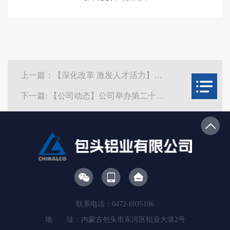
上一篇：【深化改革 激发人才活力】包头铝业新晋基层管理人员第二期培训班正式开班
下一篇: 【公司动态】公司举办第二十六期周末大讲堂
联系电话：0472-6935106
地 址：内蒙古包头市东河区铝业大道2号