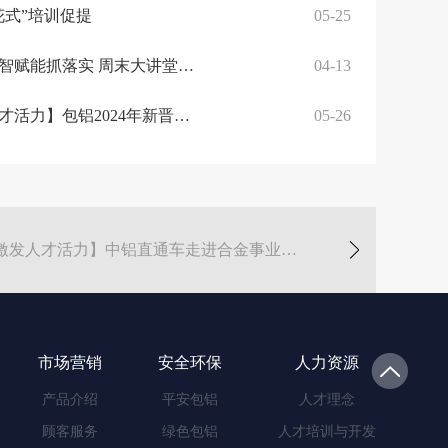
花式”培训促提
05-25
对标永锋找差距 数智赋能抓落实 周末大讲堂聚焦数字化转型
04-13
【深化改革 激发人才活力】包铝2024年新晋基层管理人员培训班第二期圆满结业
05-26
下一篇: 【深化改革 激发人才活力】中铝直通车走进合金事业部 学院学生开启实践学习之旅
市场营销
安全环保
人力资源
产品介绍
平安包铝
人才理念
顾客服务
绿色包铝
人才培训与开发