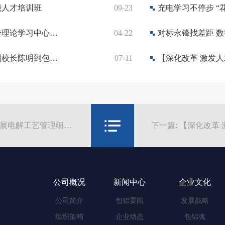
能人才培训班
09-23
充电学习不停步 “
【公司动态】包头铝业举办党委理论学习中心组（扩大）学习暨青年精神素养提升宣讲活动
04-22
【人才培养】内蒙古科技大学副校长陈明到包铝交流座谈
07-11
上一篇：【深化改革 激发人才活力】公司开展电解工艺管理细则培训
公司概况
新闻中心
企业文化
公司简介
包铝要闻
发展战略
组织架构
企业动态
包铝魂