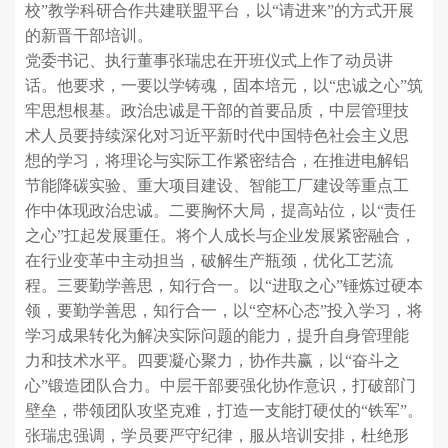
校”教学科研合作共建联盟平台，以“请进来”的方式开展
的新晋干部培训。
党委书记、执行董事张瑞忠在开班仪式上作了动员讲
话。他要求，一要以学铸魂，固本培元，以“忠诚之心”筑
牢思想根基。政治忠诚是干部的首要品质，中层管理技
术人员要持续深化对习近平新时代中国特色社会主义思
想的学习，将理论与实际工作紧密结合，在推进电解铝
节能降碳实验、重大项目建设、智能工厂建设等重点工
作中体现政治忠诚。二要胸怀大局，提高站位，以“责任
之心”扛起发展重任。将个人成长与企业发展紧密融合，
在行业变革中主动担当，破解生产瓶颈，优化工艺流
程。三要勤学善思，知行合一。以“进取之心”锤炼过硬本
领，要勤学善思，知行合一，以“空杯心态”投入学习，将
学习成果转化为解决实际问题的能力，提升自身管理能
力和技术水平。四要凝心聚力，协作共赢，以“奋斗之
心”锻造团队合力。中层干部要强化协作意识，打破部门
壁垒，带领团队攻坚克难，打造一支能打硬仗的“铁军”。
张瑞忠强调，学员要严守纪律，服从培训安排，杜绝形