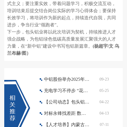
式主义；要注重实效，带着问题学习，积极交流互动，
培训结束后提交结合岗位实际的学习心得体会；要保持
长效学习，将培训作为新的起点，持续迭代自我，共同
进步，争当行业“领跑者”。
下一步，包头铝业将以此次培训为契机，持续推进人才
强企战略，为包铝绿色低碳高质量发展汇聚强大的人才
力量，在“新中铝”建设中书写包铝新篇章。
(杨超宇/文 乌
兰布赫/图）
中铝股份举办2025年电解铝技能人才培训班
09-23
充电学习不停步 “花式”培训促提
05-25
【公司动态】包头铝业举办党委理论学习中心组（扩大）学习暨青年精神素养提升宣讲活动
04-22
对标永锋找差距 数智赋能抓落实 周末大讲堂聚焦数字化转型
04-13
【人才培养】内蒙古科技大学副校长陈明到包铝交流座谈
07-11