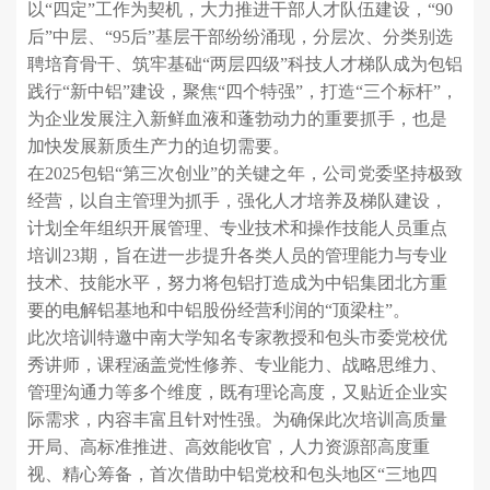
以“四定”工作为契机，大力推进干部人才队伍建设，“90
后”中层、“95后”基层干部纷纷涌现，分层次、分类别选
聘培育骨干、筑牢基础“两层四级”科技人才梯队成为包铝
践行“新中铝”建设，聚焦“四个特强”，打造“三个标杆”，
为企业发展注入新鲜血液和蓬勃动力的重要抓手，也是
加快发展新质生产力的迫切需要。
在2025包铝“第三次创业”的关键之年，公司党委坚持极致
经营，以自主管理为抓手，强化人才培养及梯队建设，
计划全年组织开展管理、专业技术和操作技能人员重点
培训23期，旨在进一步提升各类人员的管理能力与专业
技术、技能水平，努力将包铝打造成为中铝集团北方重
要的电解铝基地和中铝股份经营利润的“顶梁柱”。
此次培训特邀中南大学知名专家教授和包头市委党校优
秀讲师，课程涵盖党性修养、专业能力、战略思维力、
管理沟通力等多个维度，既有理论高度，又贴近企业实
际需求，内容丰富且针对性强。为确保此次培训高质量
开局、高标准推进、高效能收官，人力资源部高度重
视、精心筹备，首次借助中铝党校和包头地区“三地四