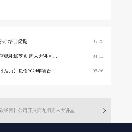
花式”培训促提
05-25
对标永锋找差距 数智赋能抓落实 周末大讲堂聚焦数字化转型
04-13
【深化改革 激发人才活力】包铝2024年新晋基层管理人员培训班第二期圆满结业
05-26
极致经营】公司开展第九期周末大讲堂