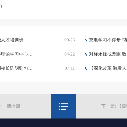
图）
能人才培训班
09-23
充电学习不停步 “
【公司动态】包头铝业举办党委理论学习中心组（扩大）学习暨青年精神素养提升宣讲活动
04-22
【人才培养】内蒙古科技大学副校长陈明到包铝交流座谈
07-11
十一期培训
下一篇: 【