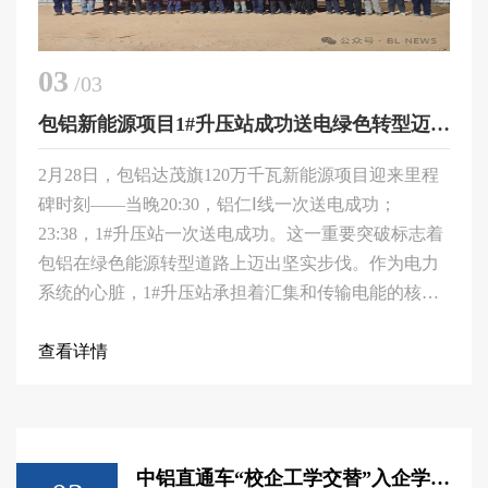
03
/03
包铝新能源项目1#升压站成功送电绿色转型迈出关键一步
2月28日，包铝达茂旗120万千瓦新能源项目迎来里程
碑时刻——当晚20:30，铝仁Ⅰ线一次送电成功；
23:38，1#升压站一次送电成功。这一重要突破标志着
包铝在绿色能源转型道路上迈出坚实步伐。作为电力
系统的心脏，1#升压站承担着汇集和传输电能的核心
功能，是新能源电站中的一个重要环节，其主要功能
是将新能源项目产生的直流电能转换成交流电能，并
查看详情
升压至适合输送到电网的电压水平。项目建设过程
中，公司支
中铝直通车“校企工学交替”入企学习正式启动