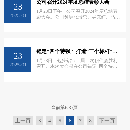
公司召开2024年度总结表彰大会
忠代表公司领导班子向一年来为包铝高质
23
量发展敬业奉献、奋力拼搏的全体干部职
1月23日下午，公司召开2024年度总结表
工，向始终关心支持包铝事业的离退休老
2025-01
彰大会。公司领导张瑞忠、吴东红、马建
同志和职工家属，致以诚挚的新春祝
宁、李昌云、陈善永，总法律顾问魏高
杰、副总工程师王宝信，职工代表及受表
彰人员参加大会。工会主席马建宁主持。
大会开始前，党委书记、执行董事张瑞
忠，工会主席马建宁为10名包铝2024年度
锚定“四个特强” 打造“三个标杆” 包头铝业召开二届二次职代会
劳动模范披上大红绶带，并进行亲切座
23
谈。张瑞忠对劳动模范表示祝贺，对他们
1月23日，包头铝业二届二次职代会胜利
在各自岗位上做出的贡献表示感谢，鼓励
2025-01
召开。本次大会是在公司锚定“四个特
他们要发扬劳模精神，引领带动各自团
强、世界一流”，紧盯“十大目标、六个难
题”砥砺奋进第三次创业新征程的关键时
期召开的一次重要会议，广大职工代表意
气迸发、倍感振奋。大会主席团成员在主
席台就座。各单位和部门职工代表参加会
议，中铝物流内蒙古分公司、森都碳素、
铝能清新等合作单位特邀代表列席会议。
当前第6/35页
工会主席马建宁主持大会。会上，党委书
记、执行董事张瑞忠作了题为《锚定“四
上一页
3
4
5
6
7
8
下一页
个