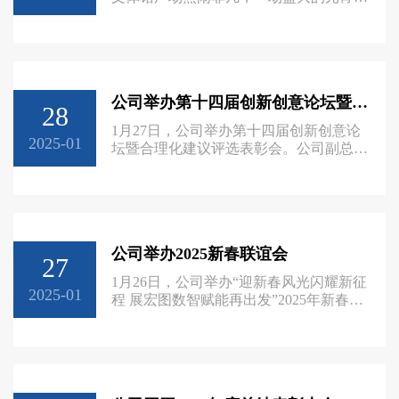
传思想文化工作等方面的重要论述；
焰火晚会在此璀璨上演，吸引了众多干部
职工、家属以及周边群众前来共庆佳节，
欢渡美好时光。公司领导张瑞忠、吴东
红、马建宁、李昌云、陈善永，总法律顾
问魏高杰，副总工程师王宝信，包头市、
公司举办第十四届创新创意论坛暨合理化建议评选表彰会
东河区相关领导，中国二冶集团等合作单
28
位相关领导与大家共迎佳节、共贺新春、
1月27日，公司举办第十四届创新创意论
共同祝福包铝繁荣发展、蒸蒸日上。公司
2025-01
坛暨合理化建议评选表彰会。公司副总经
工会主席马建宁主持晚会。晚会现场，公
理马建宁，纪委书记、工会主席苏明明，
司党
副总工程师王宝信出席会议，制造部、科
技管理部、党群工作部、电解一厂相关负
责人和专家进行现场评审。各二级单位分
管技术负责人、工会主席、受表彰人员和
公司举办2025新春联谊会
观摩代表参加会议。 据了解，通过在全
27
公司征集，前期专业部门初评，有8个创
1月26日，公司举办“迎新春风光闪耀新征
新创意成果从54个参赛项目中脱颖而出，
2025-01
程 展宏图数智赋能再出发”2025年新春联
入围本届创新创意论坛发布
谊会。公司党委书记、执行董事张瑞忠，
总法律顾问魏高杰，副总工程师王宝信，
街属机关、事业各单位、包铝集团负责
人、离退休老领导及公司劳模先进欢聚一
堂，同享美好时光、共话包铝发展。张瑞