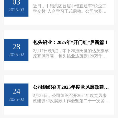
03
近日，中铝集团首届中铝直通车“校企工
2025-03
学交替”入企学习正式启动。公司党委书
记、执行董事张瑞忠参加开班仪式。据了
解，中铝直通车是中铝集团建设人才新中
铝的重要举措，旨在通过实体企业与全日
制高等公办职业院校山东铝业职业学院深
度合作，创新构建“校企相容、产学互
包头铝业：2025年“开门红”启新篇！
动”的定制化技能人才培养模式，为“新中
28
铝”建设培养高素质技能人才。首届中铝
2月17日晚9点，零下20摄氏度的达茂旗草
直通车“校企工学交替”入企学习将在包头
2025-02
原寒风呼啸，包头铝业达茂旗120万千瓦
铝业、东轻、西南铝、中铝瑞闽、洛
风电项目建设现场灯火通明。随着风叶在
高空完成最后一道螺栓紧固，第59台风机
犹如银色巨人巍然矗立，标志着包头铝业
新能源项目建设在新春伊始跑出项目建
设“加速度”，冲刺首季“开门红”。 这是包
公司组织召开2025年度党风廉政建设和反腐败工作会暨第二十一次警示教育大会
头铝业开年以来抢开局、赢先机，奋
24
战“开门红”的一个缩影。 2025年伊始，
2月22日，公司组织召开2025年度党风廉
包头铝业喊响“成绩看淡 从零再干”口
2025-02
政建设和反腐败工作会暨第二十一次警示
号，要求
教育会。公司领导张瑞忠、吴东红、李昌
云、陈善永，总法律顾问魏高杰，副总工
程师王宝信，中层管理和技术序列干部，