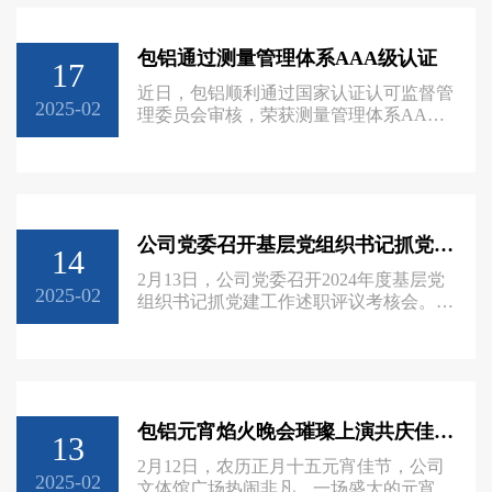
办公室、人力、党群和基层干部参会，纪
委全员参会。会议组织观看了警示教育片
包铝通过测量管理体系AAA级认证
《国有企业“靠企吃企”典型案件警示
17
录》，财务总监李昌云传达中铝集团、中
近日，包铝顺利通过国家认证认可监督管
铝股份党风廉政建设和反腐败工作会议精
2025-02
理委员会审核，荣获测量管理体系AAA
神。纪委书记吴东红记做了题为《
级认证证书。AAA级测量管理体系认证
由国家认证监督管理委员会认可的审核机
构组织，是我国对企业测量管理能力的最
高认证标准。此次通过认证，标志着公司
在测量技术、计量管理方面达到国内先进
公司党委召开基层党组织书记抓党建工作述职评议考核会
水平。 近年来，包铝认真贯彻落实中铝
14
集团、中铝股份工作要求，聚焦“新中
2月13日，公司党委召开2024年度基层党
铝”建设和打造“四个特强”，始终将测量
2025-02
组织书记抓党建工作述职评议考核会。公
管理体系建设作为重点工作来抓，以国
司领导张瑞忠、吴东红、李昌云、陈善
永，总法律顾问魏高杰，各二级党组织和
直管党支部书记、副书记，部分党支部书
记代表和党群部门相关人员参加会议。纪
委书记吴东红主持会议。会上，党委书
包铝元宵焰火晚会璀璨上演共庆佳节展望新征程
记、执行董事张瑞忠领学了习近平总书记
13
关于加强党对国有企业的全面领导、强化
2月12日，农历正月十五元宵佳节，公司
理论武装、加强基层党组织建设、加强宣
2025-02
文体馆广场热闹非凡，一场盛大的元宵节